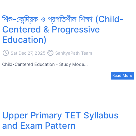
শিশু-কেন্দ্রিক ও প্রগতিশীল শিক্ষা (Child-
Centered & Progressive
Education)
access_time
face
Sat Dec 27, 2025
SahityaPath Team
Child-Centered Education - Study Mode...
Read More
Upper Primary TET Syllabus
and Exam Pattern