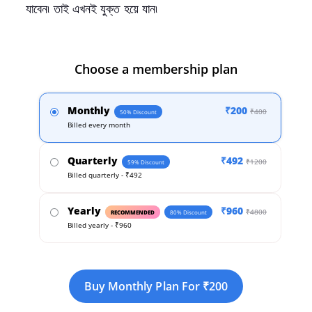
যাবেন৷ তাই এখনই যুক্ত হয়ে যান৷
Choose a membership plan
Monthly
₹200
₹400
50% Discount
Billed every month
Quarterly
₹492
₹1200
59% Discount
Billed quarterly - ₹492
Yearly
₹960
₹4800
RECOMMENDED
80% Discount
Billed yearly - ₹960
Buy Monthly Plan For ₹200