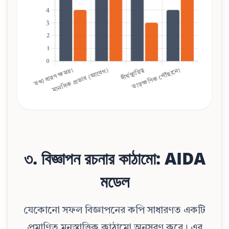
৩. বিজ্ঞাপন রচনার কাঠামো: AIDA
মডেল
যেকোনো সফল বিজ্ঞাপনের কপি সাধারণত একটি
প্রমাণিত মনস্তাত্ত্বিক কাঠামো অনুসরণ করে। এর